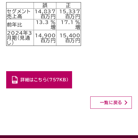
誤
正
セグメント
14,837
15,337
売上高
百万円
百万円
13.3 ％
17.1 ％
前年比
増
増
2024年3
14,900
15,400
月期（見通
百万円
百万円
し）
詳細はこちら（757KB）
一覧に戻る