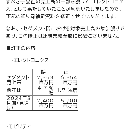
すべき子会社の売上高の一部を誤って「エレクトロニク
ス」として集計していたことが判明いたしましたので、
下記の通り同補足資料を修正させていただきます。
なお、2セグメント間における対象売上高の集計誤りで
あり、この修正は連結業績全般に影響ございません。
■訂正の内容
・エレクトロニクス
誤
正
セグメント
17,353
16,854
売上高
百万円
百万円
4.7 ％
前年比
1.7 ％増
増
2024年3
17,400
16,900
月期（見通
百万円
百万円
し）
・モビリティ