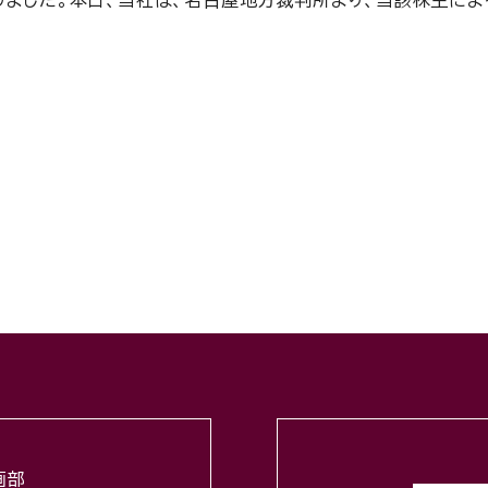
ました。本日、当社は、名古屋地方裁判所より、当該株主に
せ
画部