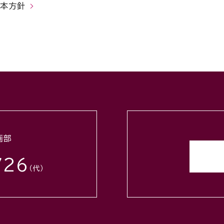
基本方針
せ
画部
726
（代）