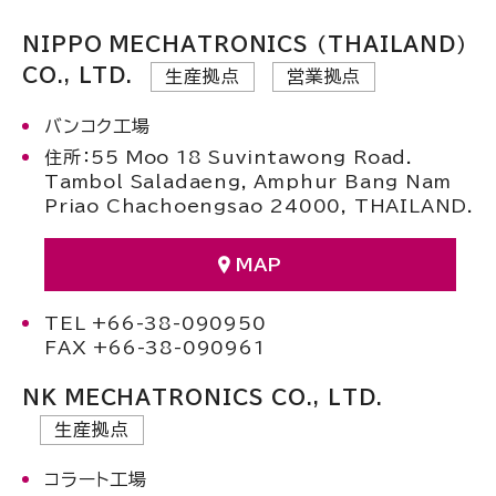
NIPPO MECHATRONICS （THAILAND）
CO., LTD.
生産拠点
営業拠点
バンコク工場
住所：55 Moo 18 Suvintawong Road.
Tambol Saladaeng, Amphur Bang Nam
Priao Chachoengsao 24000, THAILAND.
MAP
TEL +66-38-090950
FAX +66-38-090961
NK MECHATRONICS CO., LTD.
生産拠点
コラート工場