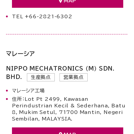
MAP
TEL +66-2821-6302
マレーシア
NIPPO MECHATRONICS （M） SDN.
BHD.
生産拠点
営業拠点
マレーシア工場
住所：Lot Pt 2499, Kawasan
Perindustrian Kecil & Sederhana, Batu
8, Mukim Setul, 71700 Mantin, Negeri
Sembilan, MALAYSIA.