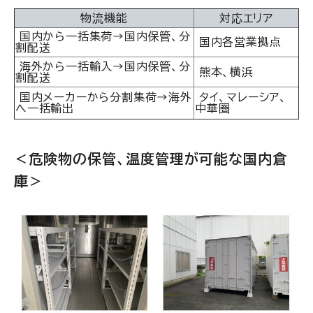
物流機能
対応エリア
国内から一括集荷→国内保管、分
国内各営業拠点
割配送
海外から一括輸入→国内保管、分
熊本、横浜
割配送
国内メーカーから分割集荷→海外
タイ、マレーシア、
へ一括輸出
中華圏
＜危険物の保管、温度管理が可能な国内倉
庫＞