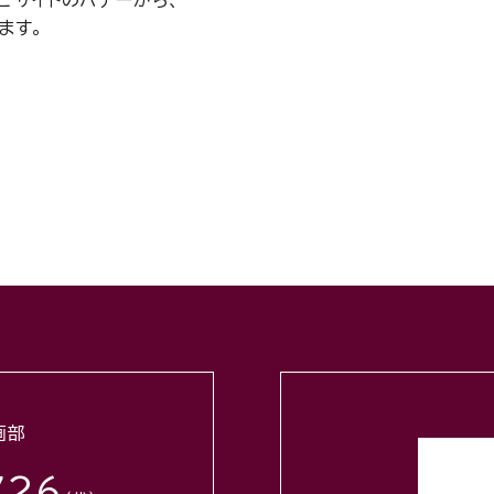
ビサイトのバナーから、
ます。
せ
画部
726