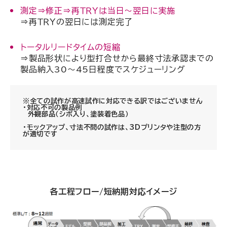
測定⇒修正⇒再ＴＲＹは当日～翌日に実施
⇒再ＴＲＹの翌日には測定完了
トータルリードタイムの短縮
⇒製品形状により型打合せから最終寸法承認までの
製品納入30～45日程度でスケジューリング
※全ての試作が高速試作に対応できる訳ではございません
・対応不可の製品例
外観部品（シボ入り、塗装着色品）
・モックアップ、寸法不問の試作は、3Dプリンタや注型の方
が適切です
各工程フロー/短納期対応イメージ