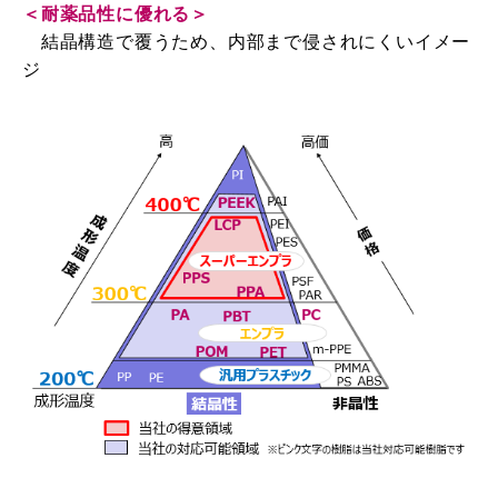
＜
耐薬品性に優れる＞
結晶構造で覆うため
、内部
まで侵されにくいイメー
ジ